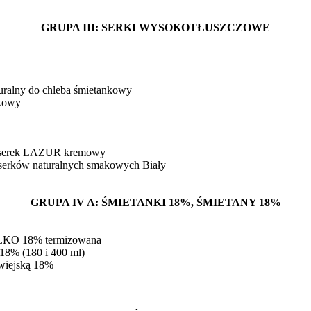
GRUPA III: SERKI WYSOKOTŁUSZCZOWE
uralny do chleba śmietankowy
nkowy
a serek LAZUR kremowy
serków naturalnych smakowych Biały
GRUPA IV A: ŚMIETANKI 18%, ŚMIETANY 18%
ILKO 18% termizowana
18% (180 i 400 ml)
 wiejską 18%