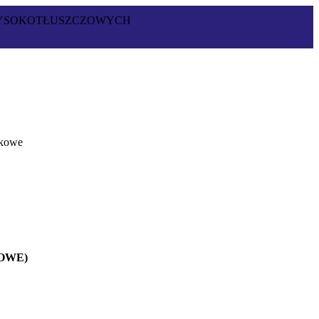
WYSOKOTŁUSZCZOWYCH
nkowe
OWE)