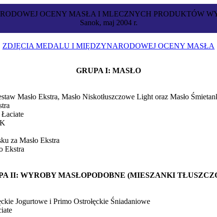
NARODOWEJ OCENY MASŁA I MLECZNYCH PRODUKTÓW 
Sanok, maj 2004 r.
ZDJĘCIA MEDALU I MIĘDZYNARODOWEJ OCENY MASŁA
GRUPA I: MASŁO
taw Masło Ekstra, Masło Niskotłuszczowe Light oraz Masło Śmieta
tra
Łaciate
IK
u za Masło Ekstra
 Ekstra
PA II: WYROBY MASŁOPODOBNE (MIESZANKI TŁUSZCZ
ckie Jogurtowe i Primo Ostrołęckie Śniadaniowe
iate