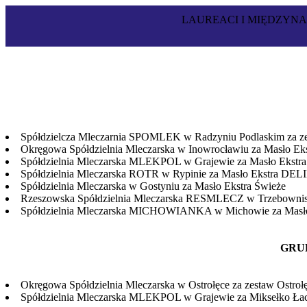
LAUREACI I MIĘDZY
Spółdzielcza Mleczarnia SPOMLEK w Radzyniu Podlaskim za zes
Okręgowa Spółdzielnia Mleczarska w Inowrocławiu za Masło Eks
Spółdzielnia Mleczarska MLEKPOL w Grajewie za Masło Ekstra 
Spółdzielnia Mleczarska ROTR w Rypinie za Masło Ekstra DEL
Spółdzielnia Mleczarska w Gostyniu za Masło Ekstra Świeże
Rzeszowska Spółdzielnia Mleczarska RESMLECZ w Trzebownisk
Spółdzielnia Mleczarska MICHOWIANKA w Michowie za Masło
GRU
Okręgowa Spółdzielnia Mleczarska w Ostrołęce za zestaw Ostrołę
Spółdzielnia Mleczarska MLEKPOL w Grajewie za Miksełko Łac